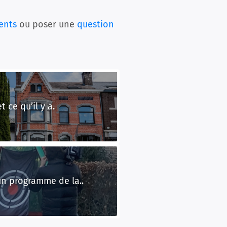
ents
ou poser une
question
 ce qu’il y a.
un programme de la..