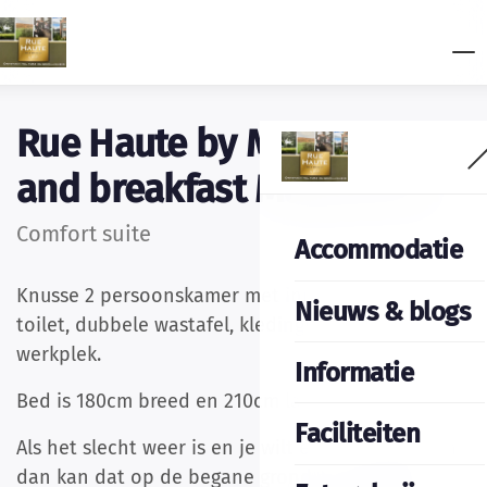
Rue Haute by M&M bed
and breakfast Maastricht.
Comfort suite
Accommodatie
Knusse 2 persoonskamer met inloopdouche,
Nieuws & blogs
toilet, dubbele wastafel, kledingkast, en kleine
werkplek.
Informatie
Bed is 180cm breed en 210cm lang.
Faciliteiten
Als het slecht weer is en je wilt even relaxt zitten
dan kan dat op de begane grond een gezellige