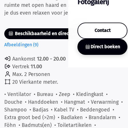
Fotogalerij
ruimte met open haard en spelletjes tafel hier kan
je dus even relaxen voor je naar bed gaat.
Contact
Beschikbaarheid en direct boeken
Afbeeldingen (9)
Direct boeken
Aankomst
12.00 - 20.00
Vertrek
11.00
Max. 2 Personen
20 Vierkante meter.
• Ventilator
• Bureau
• Zeep
• Kledingkast
•
Douche
• Handdoeken
• Hangmat
• Verwarming
•
Shampoo
• Badjas
• Kabel TV
• Beddengoed
•
Extra groot bed (>2m)
• Badlaken
• Brandalarm
•
Föhn
• Badmuts(en)
• Toiletartikelen
•