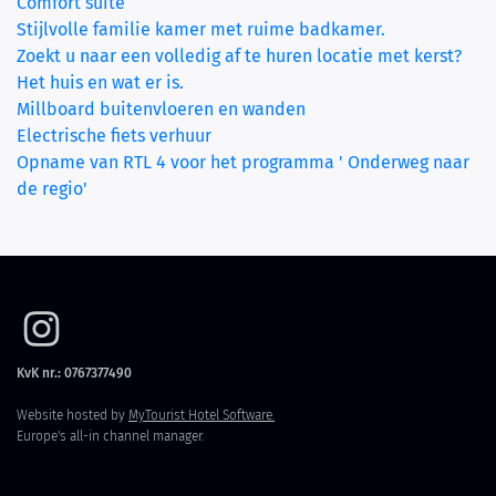
(current)
Comfort suite
Stijlvolle familie kamer met ruime badkamer.
Zoekt u naar een volledig af te huren locatie met kerst?
Het huis en wat er is.
Millboard buitenvloeren en wanden
Electrische fiets verhuur
Opname van RTL 4 voor het programma ' Onderweg naar
de regio'
KvK nr.: 0767377490
Website hosted by
MyTourist Hotel Software.
Europe's all-in channel manager.